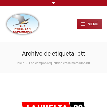
MENÚ
HOME
NOSOTROS
Archivo de etiqueta:
btt
PACKS ESQUÍ
Estás aquí:
Inicio
Los campos requeridos están marcados btt
+ ACTIVIDADES
PENSIÓN PANTICOSA
+ INFO
CONTACTO