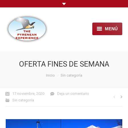
MENÚ
HOME
NOSOTROS
OFERTA FINES DE SEMANA
PACKS ESQUÍ
Estás aquí:
Inicio
Sin categoría
+ ACTIVIDADES
17 noviembre, 2020
Deja un comentario
PENSIÓN PANTICOSA
Sin categoría
+ INFO
CONTACTO